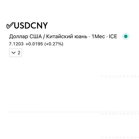
✅USDCNY