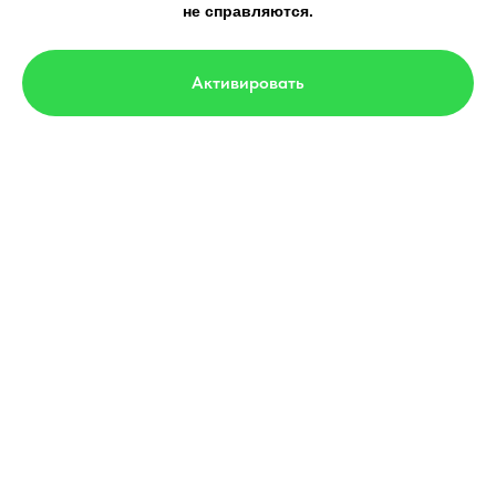
не справляются.
мнения экспертов, опытных трейдеров, построенные
Активировать
на методах VSA анализа, волнах Эллиотта
и фундаментальных экономических данных